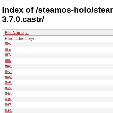
Index of /steamos-holo/ste
3.7.0.castr/
File Name
↓
Parent directory/
fffe/
fffa/
fff7/
fff6/
ffed/
ffea/
ffe9/
ffe5/
ffe2/
ffde/
ffd9/
ffd7/
ffd4/