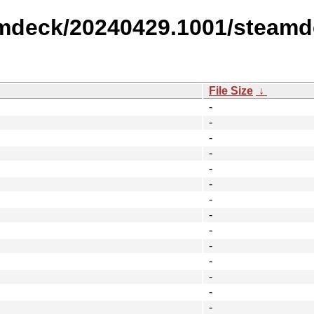
amdeck/20240429.1001/steamd
File Size
↓
-
-
-
-
-
-
-
-
-
-
-
-
-
-