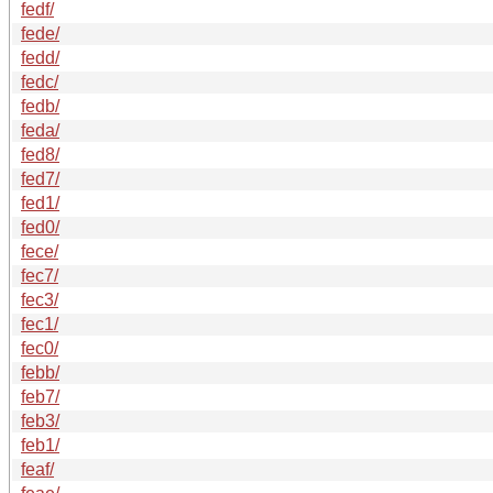
fedf/
fede/
fedd/
fedc/
fedb/
feda/
fed8/
fed7/
fed1/
fed0/
fece/
fec7/
fec3/
fec1/
fec0/
febb/
feb7/
feb3/
feb1/
feaf/