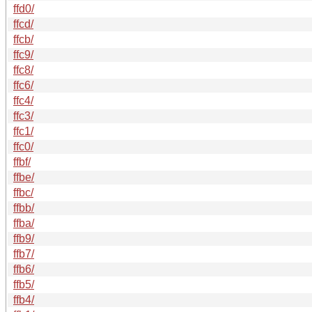
ffd0/
ffcd/
ffcb/
ffc9/
ffc8/
ffc6/
ffc4/
ffc3/
ffc1/
ffc0/
ffbf/
ffbe/
ffbc/
ffbb/
ffba/
ffb9/
ffb7/
ffb6/
ffb5/
ffb4/